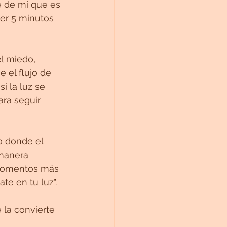
 de mí que es 
er 5 minutos 
l miedo, 
 el flujo de 
i la luz se 
ra seguir 
o donde el 
 manera 
 momentos más 
te en tu luz".
 la convierte 