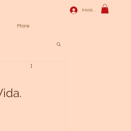
Iniciar sesión
More
ida.