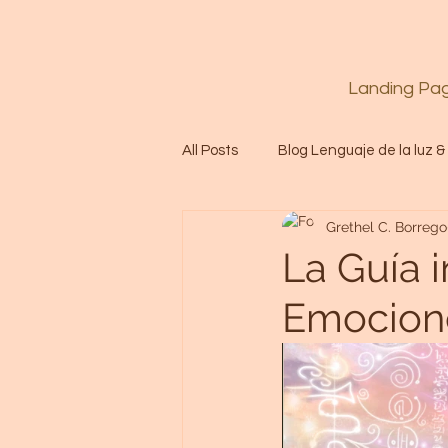
Landing Pa
All Posts
Blog Lenguaje de la luz &
Grethel C. Borrego
La Guía i
Emocione