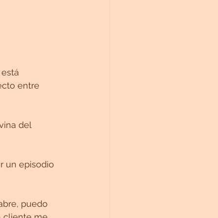
está 
cto entre 
vina del 
r un episodio 
 abre, puedo 
 cliente me 