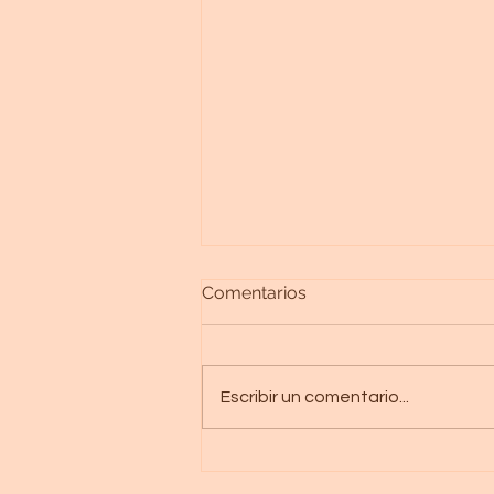
Comentarios
Escribir un comentario...
Descubrinedo Avalon,
atraves de el lenguaje de la