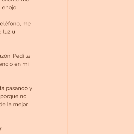
 enojo.
 teléfono, me 
 luz u 
zón. Pedí la 
encio en mi 
stá pasando y 
 porque no 
de la mejor 
r 