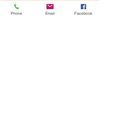
Phone
Email
Facebook
4 oct 2022
∙
2
min
La Guía interna habla a
través de Emociones que
Son Códigos de Vida.
Las emociones son
códigos que programan