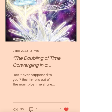
2 ago 2023
∙
3
min
"The Doubling of Time
Converging in a
Multidimensional Way.
Has it ever happened to
you ? that time is out of
the norm..-Let me share
my Pov. Let me explain
why... Although time
doesn't exist by...
30
0
1