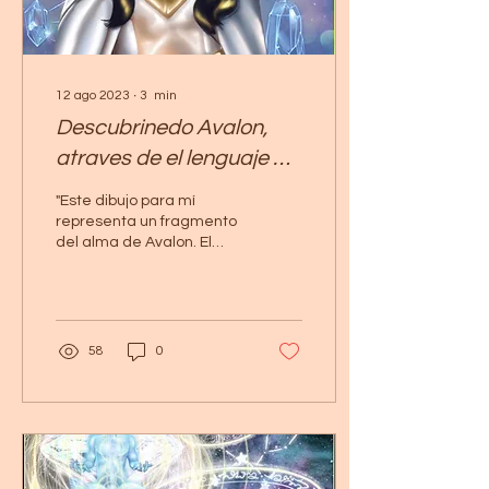
12 ago 2023
∙
3
min
Descubrinedo Avalon,
atraves de el lenguaje de
la luz | Arte Espiritual
"Este dibujo para mí
representa un fragmento
del alma de Avalon. El
nombre "Myrra" vino a mi
mente, evocando a los
alquimistas de la...
58
0