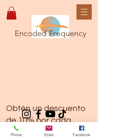
Encoded Frequency
Obtén un descuento
de 10% por cada
amigo que
Phone
Email
Facebook