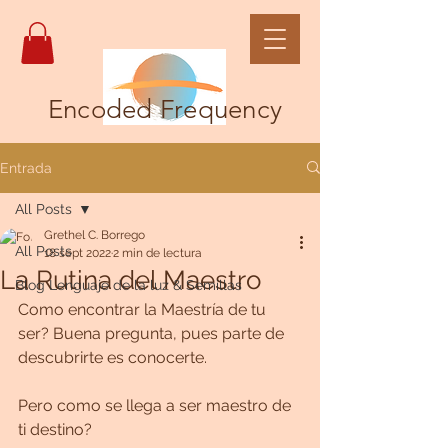
Encoded Frequency
Entrada
All Posts
Grethel C. Borrego
All Posts
18 sept 2022
2 min de lectura
La Rutina del Maestro
Blog Lenguaje de la luz & Semillas
Como encontrar la Maestría de tu 
ser? Buena pregunta, pues parte de 
descubrirte es conocerte. 
Pero como se llega a ser maestro de 
ti destino?