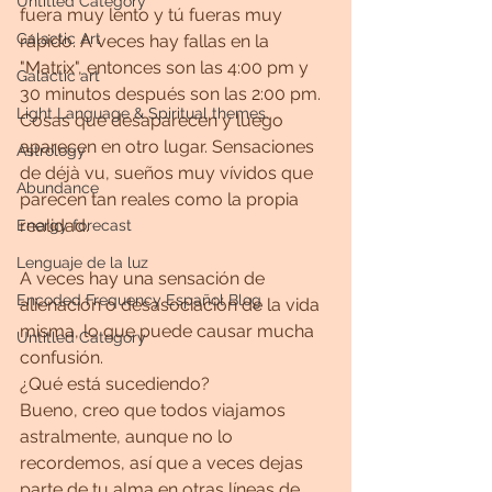
Untitled Category
fuera muy lento y tú fueras muy 
Galactic Art
rápido. A veces hay fallas en la 
"Matrix", entonces son las 4:00 pm y 
Galactic art
30 minutos después son las 2:00 pm. 
Light Language & Spiritual themes.
Cosas que desaparecen y luego 
aparecen en otro lugar. Sensaciones 
Astrology
de déjà vu, sueños muy vívidos que 
Abundance
parecen tan reales como la propia 
realidad.
Energy forecast
Lenguaje de la luz
A veces hay una sensación de 
Encoded Frequency Español Blog
alienación o desasociación de la vida 
misma, lo que puede causar mucha 
Untitled Category
confusión.
¿Qué está sucediendo?
Bueno, creo que todos viajamos 
astralmente, aunque no lo 
recordemos, así que a veces dejas 
parte de tu alma en otras líneas de 