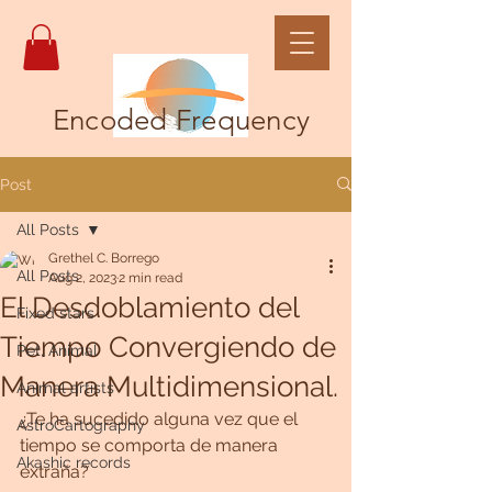
Encoded Frequency
Post
All Posts
Grethel C. Borrego
All Posts
Aug 2, 2023
2 min read
El Desdoblamiento del
Fixed stars
Tiempo Convergiendo de
Pet, Animal
Manera Multidimensional.
Animal artists
¿Te ha sucedido alguna vez que el 
AstroCartography
tiempo se comporta de manera 
Akashic records
extraña?