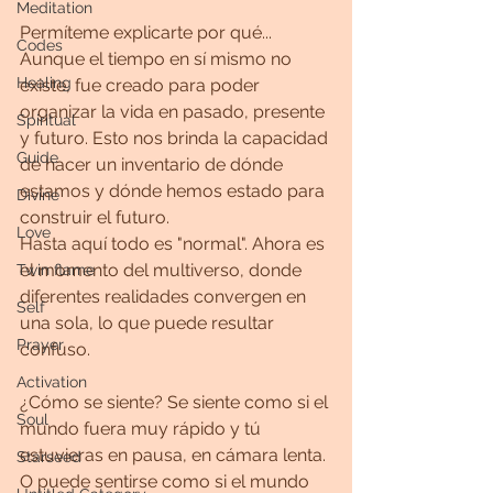
Meditation
Permíteme explicarte por qué... 
Codes
Aunque el tiempo en sí mismo no 
Healing
existe, fue creado para poder 
organizar la vida en pasado, presente 
Spiritual
y futuro. Esto nos brinda la capacidad 
Guide
de hacer un inventario de dónde 
estamos y dónde hemos estado para 
Divine
construir el futuro.
Love
Hasta aquí todo es "normal". Ahora es 
el momento del multiverso, donde 
Twin flame
diferentes realidades convergen en 
Self
una sola, lo que puede resultar 
Prayer
confuso.
Activation
¿Cómo se siente? Se siente como si el 
Soul
mundo fuera muy rápido y tú 
estuvieras en pausa, en cámara lenta. 
Starseed
O puede sentirse como si el mundo 